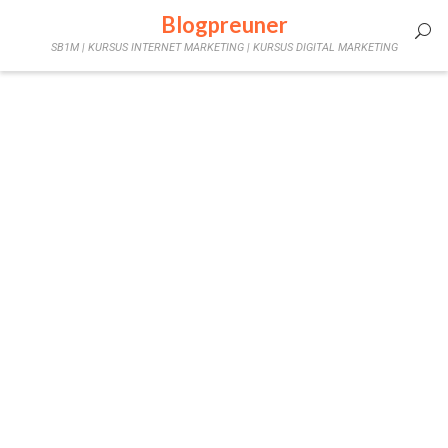
Skip
Blogpreuner
Mobile
to
SB1M | KURSUS INTERNET MARKETING | KURSUS DIGITAL MARKETING
content
Menu