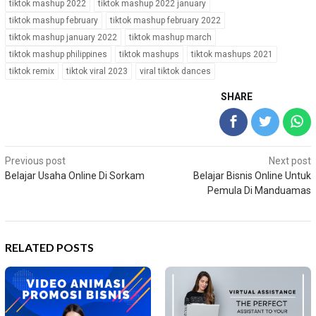
tiktok mashup 2022
tiktok mashup 2022 january
tiktok mashup february
tiktok mashup february 2022
tiktok mashup january 2022
tiktok mashup march
tiktok mashup philippines
tiktok mashups
tiktok mashups 2021
tiktok remix
tiktok viral 2023
viral tiktok dances
SHARE
Post
Previous post
Next post
Belajar Usaha Online Di Sorkam
Belajar Bisnis Online Untuk
navigation
Pemula Di Manduamas
RELATED POSTS