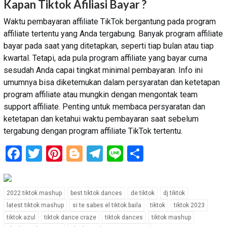
Kapan Tiktok Afiliasi Bayar ?
Waktu pembayaran affiliate TikTok bergantung pada program
affiliate tertentu yang Anda tergabung. Banyak program affiliate
bayar pada saat yang ditetapkan, seperti tiap bulan atau tiap
kwartal. Tetapi, ada pula program affiliate yang bayar cuma
sesudah Anda capai tingkat minimal pembayaran. Info ini
umumnya bisa diketemukan dalam persyaratan dan ketetapan
program affiliate atau mungkin dengan mengontak team
support affiliate. Penting untuk membaca persyaratan dan
ketetapan dan ketahui waktu pembayaran saat sebelum
tergabung dengan program affiliate TikTok tertentu.
Facebook
Twitter
Pinterest
Blogger
Telegram
Line
Share
2022 tiktok mashup
best tiktok dances
de tiktok
dj tiktok
latest tiktok mashup
si te sabes el tiktok baila
tiktok
tiktok 2023
tiktok azul
tiktok dance craze
tiktok dances
tiktok mashup