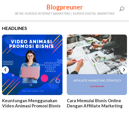
Skip
Blogpreuner
Mobile
to
SB1M | KURSUS INTERNET MARKETING | KURSUS DIGITAL MARKETING
content
Menu
HEADLINES
‹
›
Keuntungan Menggunakan
Cara Memulai Bisnis Online
Video Animasi Promosi Bisnis
Dengan Affiliate Marketing