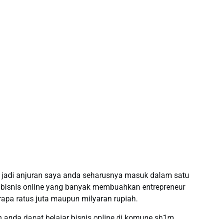
ne jadi anjuran saya anda seharusnya masuk dalam satu
r bisnis online yang banyak membuahkan entrepreneur
pa ratus juta maupun milyaran rupiah.
 anda dapat belajar bisnis online di komune sb1m,