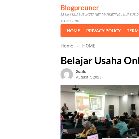
Skip
Blogpreuner
to
SB1M | KURSUS INTERNET MARKETING | KURSUS D
content
MARKETING
HOME
PRIVACY POLICY
TERM
Home
HOME
Belajar Usaha On
Susilo
August 7, 2023