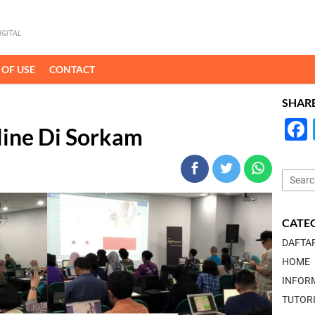
IGITAL
 OF USE
CONTACT
SHAR
line Di Sorkam
Search
for:
CATE
DAFTA
HOME
INFOR
TUTOR