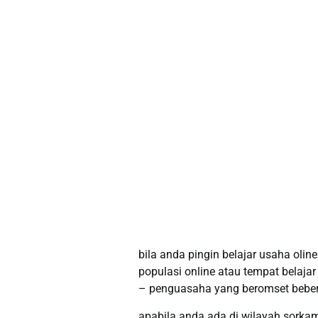
bila anda pingin belajar usaha oli
populasi online atau tempat belaja
– penguasaha yang beromset bebera
apabila anda ada di wilayah sorkam