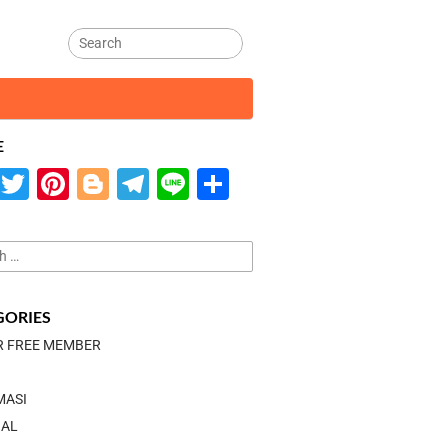
E
Facebook
Twitter
Pinterest
Blogger
Telegram
Line
Share
GORIES
R FREE MEMBER
MASI
IAL