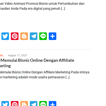
at Video Animasi Promosi Bisnis untuk Pertumbuhan dan
hasilan Anda Pada era digital yang penuh […]
Facebook
Twitter
Pinterest
Blogger
Telegram
Line
Share
susilo
IAL
August 17, 2023
 Memulai Bisnis Online Dengan Affiliate
eting
emulai Bisnis Online Dengan Affiliate Marketing Pada intinya
iate marketing adalah mode usaha pemasaran […]
Facebook
Twitter
Pinterest
Blogger
Telegram
Line
Share