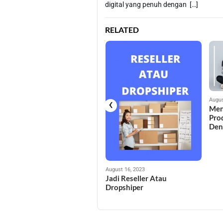
digital yang penuh dengan […]
RELATED
‹
Augus
Men
Prod
Den
August 17, 2023
Cara Memulai Bisnis Online
Dengan Affiliate Marketing
August 16, 2023
Jadi Reseller Atau
Dropshiper