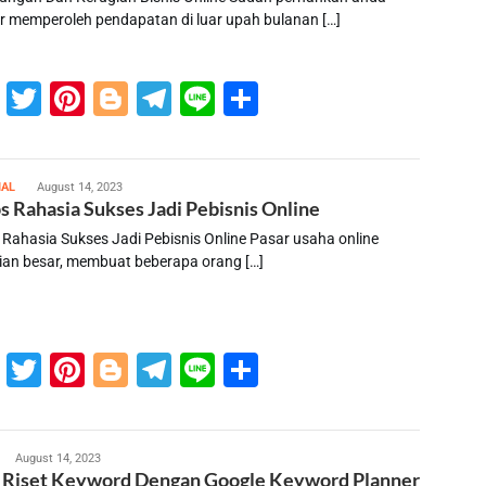
kir memperoleh pendapatan di luar upah bulanan […]
Facebook
Twitter
Pinterest
Blogger
Telegram
Line
Share
susilo
IAL
August 14, 2023
ps Rahasia Sukses Jadi Pebisnis Online
s Rahasia Sukses Jadi Pebisnis Online Pasar usaha online
ian besar, membuat beberapa orang […]
Facebook
Twitter
Pinterest
Blogger
Telegram
Line
Share
usilo
August 14, 2023
 Riset Keyword Dengan Google Keyword Planner