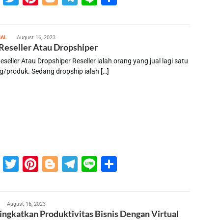
susilo
IAL
August 16, 2023
 Reseller Atau Dropshiper
eseller Atau Dropshiper Reseller ialah orang yang jual lagi satu
g/produk. Sedang dropship ialah […]
Facebook
Twitter
Pinterest
Blogger
Telegram
Line
Share
usilo
August 16, 2023
ngkatkan Produktivitas Bisnis Dengan Virtual