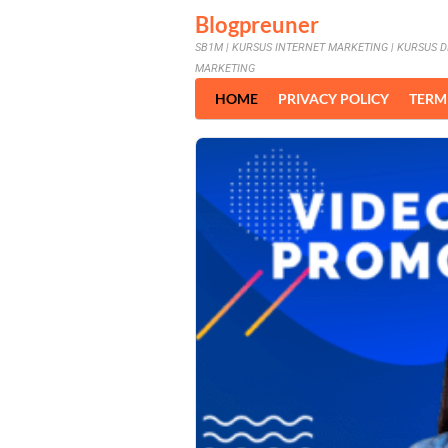
Skip
Blogpreuner
to
SB1M | KURSUS INTERNET MARKETING | KURSUS D
content
MARKETING
HOME
PRIVACY POLICY
TERM