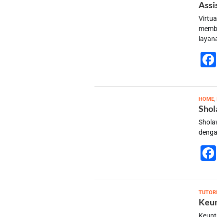
Assi
Virtua
memba
layan
HOME
,
Shol
Shola
denga
TUTOR
Keun
Keunt