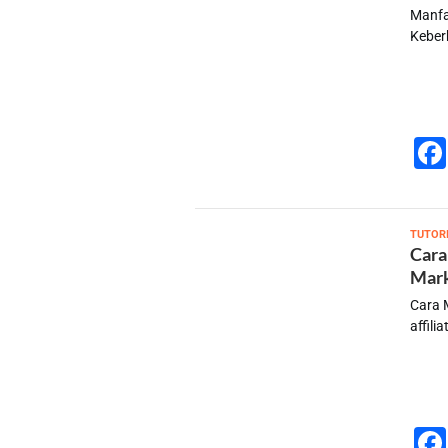
Manfa
Keber
TUTOR
Cara
Mark
Cara M
affil