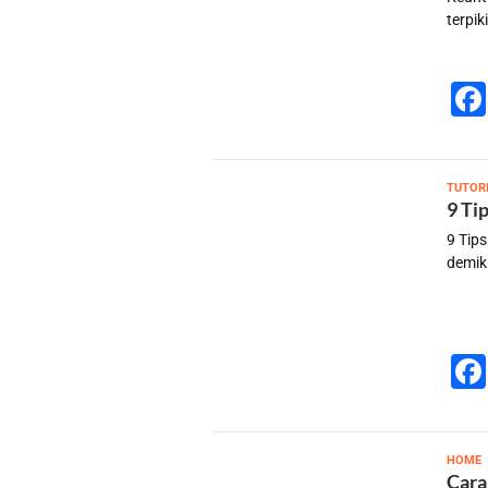
terpi
TUTOR
9 Ti
9 Tip
demik
s
HOME
Cara