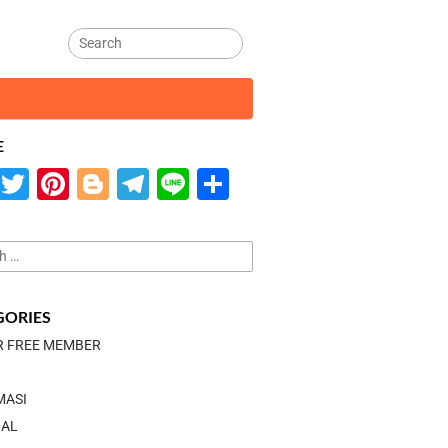
E
Facebook
Twitter
Pinterest
Blogger
Telegram
Line
Share
GORIES
R FREE MEMBER
MASI
IAL