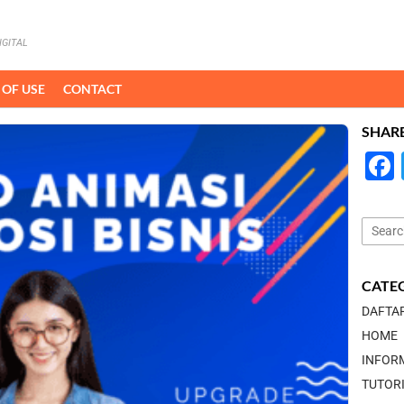
IGITAL
 OF USE
CONTACT
SHAR
Search
for:
CATE
DAFTA
HOME
INFOR
TUTOR