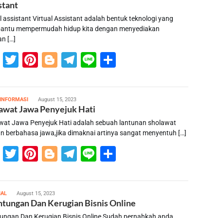
stant
l assistant Virtual Assistant adalah bentuk teknologi yang
ntu mempermudah hidup kita dengan menyediakan
an […]
Facebook
Twitter
Pinterest
Blogger
Telegram
Line
Share
susilo
INFORMASI
August 15, 2023
awat Jawa Penyejuk Hati
wat Jawa Penyejuk Hati adalah sebuah lantunan sholawat
n berbahasa jawa,jika dimaknai artinya sangat menyentuh […]
Facebook
Twitter
Pinterest
Blogger
Telegram
Line
Share
susilo
IAL
August 15, 2023
tungan Dan Kerugian Bisnis Online
ungan Dan Kerugian Bisnis Online Sudah pernahkah anda