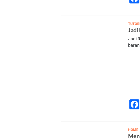
TUTOR
Jadi
Jadi R
baran
s
HOME
Meni