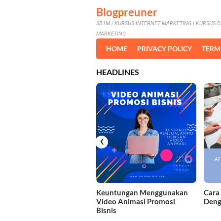
Skip
Blogpreuner
to
SB1M | KURSUS INTERNET MARKETING | KURSUS D
content
MARKETING
HOME
PRIVACY POLICY
TERM
HEADLINES
‹
Keuntungan Menggunakan
Cara
Video Animasi Promosi
Deng
Bisnis