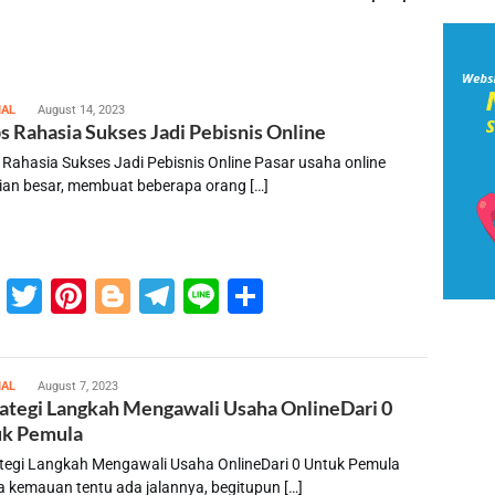
susilo
IAL
August 14, 2023
ps Rahasia Sukses Jadi Pebisnis Online
s Rahasia Sukses Jadi Pebisnis Online Pasar usaha online
ian besar, membuat beberapa orang […]
Facebook
Twitter
Pinterest
Blogger
Telegram
Line
Share
susilo
IAL
August 7, 2023
rategi Langkah Mengawali Usaha OnlineDari 0
k Pemula
ategi Langkah Mengawali Usaha OnlineDari 0 Untuk Pemula
 kemauan tentu ada jalannya, begitupun […]