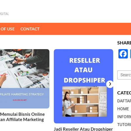
IGITAL
 OF USE
CONTACT
SHAR
Mening
Bisnis
Assist
Search
for:
›
CATE
DAFTA
HOME
 Memulai Bisnis Online
INFOR
an Affiliate Marketing
TUTOR
Jadi Reseller Atau Dropshiper