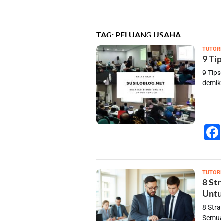
TAG:
PELUANG USAHA
TUTOR
9 Ti
9 Tip
demik
TUTOR
8 St
Untu
8 Str
Semua