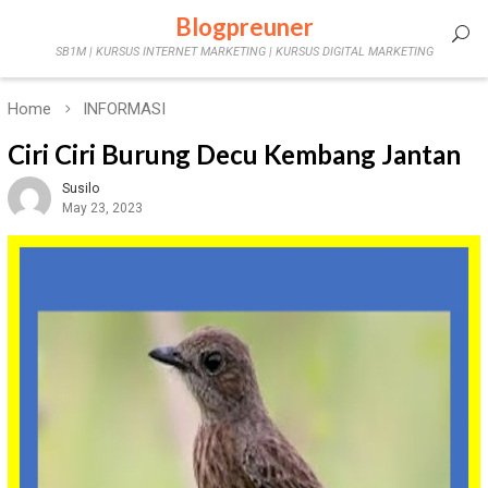
Skip
Blogpreuner
Mobile
to
SB1M | KURSUS INTERNET MARKETING | KURSUS DIGITAL MARKETING
content
Menu
Home
INFORMASI
Ciri Ciri Burung Decu Kembang Jantan
Susilo
May 23, 2023