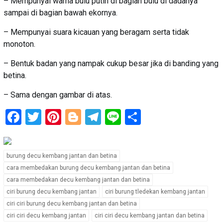
– Mempunyai warna bulu putih di bagian bulu di dadanya
sampai di bagian bawah ekornya.
– Mempunyai suara kicauan yang beragam serta tidak
monoton.
– Bentuk badan yang nampak cukup besar jika di banding yang
betina.
– Sama dengan gambar di atas.
Facebook
Twitter
Pinterest
Blogger
Telegram
Line
Share
burung decu kembang jantan dan betina
cara membedakan burung decu kembang jantan dan betina
cara membedakan decu kembang jantan dan betina
ciri burung decu kembang jantan
ciri burung tledekan kembang jantan
ciri ciri burung decu kembang jantan dan betina
ciri ciri decu kembang jantan
ciri ciri decu kembang jantan dan betina