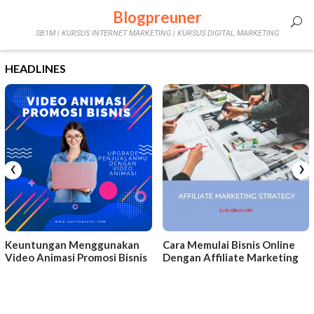
Skip
Blogpreuner
Mobile
to
SB1M | KURSUS INTERNET MARKETING | KURSUS DIGITAL MARKETING
content
Menu
HEADLINES
‹
›
Keuntungan Menggunakan
Cara Memulai Bisnis Online
Video Animasi Promosi Bisnis
Dengan Affiliate Marketing