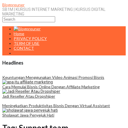
Skip
Mobile
Blogpreuner
to
Menu
SB1M | KURSUS INTERNET MARKETING | KURSUS DIGITAL
content
MARKETING
Home
PRIVACY POLICY
TERM OF USE
CONTACT
Headlines
Keuntungan Menggunakan Video Animasi Promosi Bisnis
Cara Memulai Bisnis Online Dengan Affiliate Marketing
Jadi Reseller Atau Dropshiper
Meningkatkan Produktivitas Bisnis Dengan Virtual Assistant
Sholawat Jawa Penyejuk Hati
Tag:
Support team