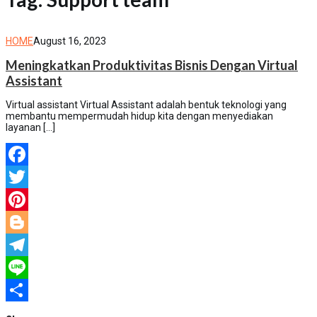
susilo
HOME
August 16, 2023
Meningkatkan Produktivitas Bisnis Dengan Virtual
Assistant
Virtual assistant Virtual Assistant adalah bentuk teknologi yang
membantu mempermudah hidup kita dengan menyediakan
layanan […]
Facebook
Twitter
Pinterest
Blogger
Telegram
Line
Share