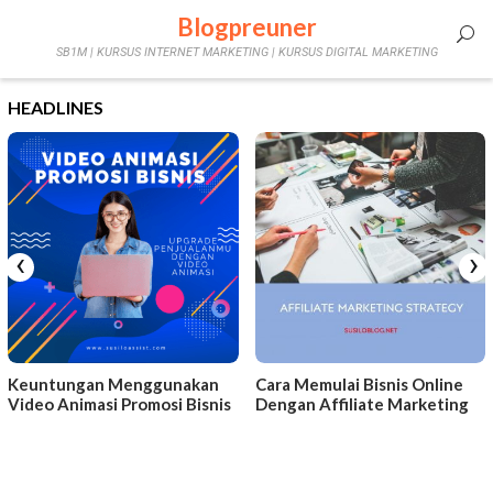
Skip
Blogpreuner
Mobile
to
SB1M | KURSUS INTERNET MARKETING | KURSUS DIGITAL MARKETING
content
Menu
HEADLINES
‹
›
Keuntungan Menggunakan
Cara Memulai Bisnis Online
Video Animasi Promosi Bisnis
Dengan Affiliate Marketing