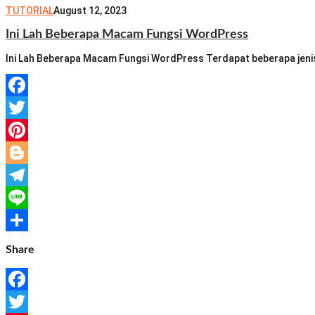
susilo
TUTORIAL
August 12, 2023
Ini Lah Beberapa Macam Fungsi WordPress
Ini Lah Beberapa Macam Fungsi WordPress Terdapat beberapa jenis 
Facebook
Twitter
Pinterest
Blogger
Telegram
Line
Share
Share
Facebook