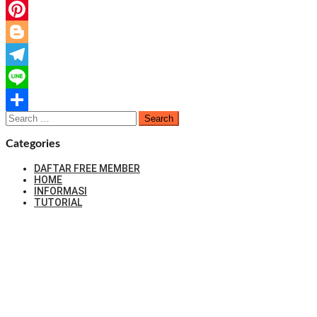
Twitter
Pinterest
Blogger
Telegram
Line
Search
Share
for:
Categories
DAFTAR FREE MEMBER
HOME
INFORMASI
TUTORIAL